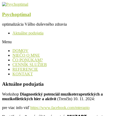
Psychoptimal
optimalizácia Vášho duševného zdravia
Aktuálne podujatia
Menu
DOMOV
NIEČO O MNE
ČO PONÚKAM?
CENNÍK SLUŽIEB
REFERENCIE
KONTAKT
Aktuálne podujatia
Workshop
Diagnostický potenciál muzikoterapeutických a
muzikofiletických hier a aktivít
(Trenčín) 10. 11. 2024:
pre viac info viď
https://www.facebook.com/mterapio