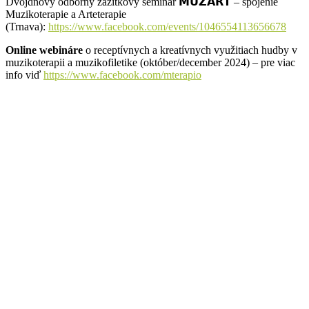
Dvojdňový odborný zážitkový seminár 𝗠𝗨𝗭𝗔𝗥𝗧 – spojenie
Muzikoterapie a Arteterapie
(Trnava):
https://www.facebook.com/events/1046554113656678
Online webináre
o receptívnych a kreatívnych využitiach hudby v
muzikoterapii a muzikofiletike (október/december 2024) – pre viac
info viď
https://www.facebook.com/mterapio